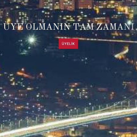
Ü
Y
E
O
L
M
A
N
I
N
T
A
M
Z
A
M
A
N
I
ÜYELİK