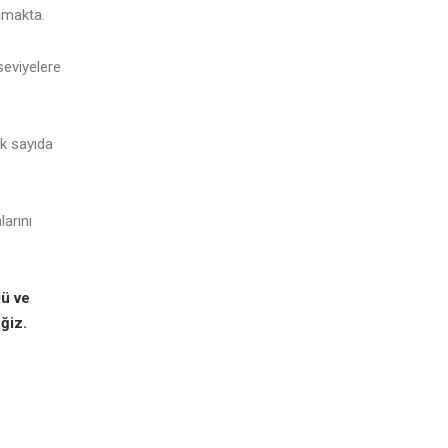
nmakta.
seviyelere
k sayıda
larını
lü ve
ğiz.