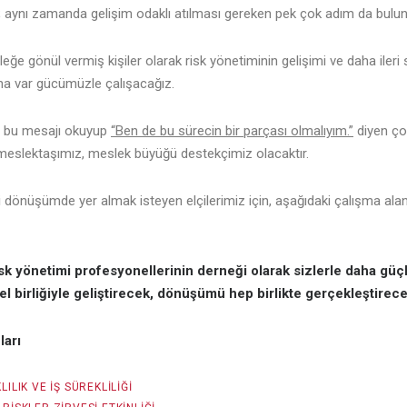
; aynı zamanda gelişim odaklı atılması gereken pek çok adım da bulu
leğe gönül vermiş kişiler olarak risk yönetiminin gelişimi ve daha ileri 
na var gücümüzle çalışacağız.
;
bu mesajı okuyup
“Ben de bu sürecin bir parçası olmalıyım.”
diyen ço
meslektaşımız, meslek büyüğü destekçimiz olacaktır.
i dönüşümde yer almak isteyen elçilerimiz için, aşağıdaki çalışma alan
sk yönetimi profesyonellerinin derneği olarak sizlerle daha güç
l birliğiyle geliştirecek, dönüşümü hep birlikte gerçekleştirece
ları
LILIK VE İŞ SÜREKLILIĞI