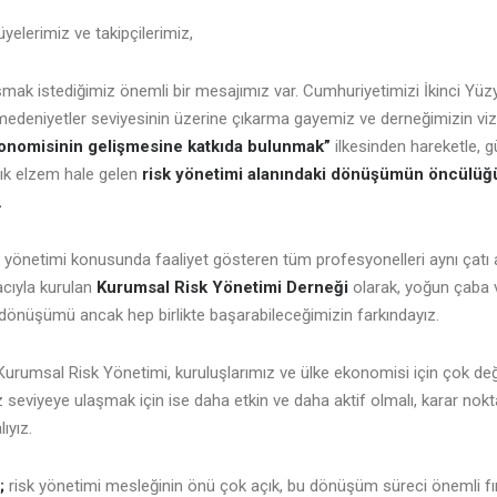
yelerimiz ve takipçilerimiz,
şmak istediğimiz önemli bir mesajımız var. Cumhuriyetimizi İkinci Yüzy
 medeniyetler seviyesinin üzerine çıkarma gayemiz ve derneğimizin v
onomisinin gelişmesine katkıda bulunmak”
ilkesinden hareketle,
tık elzem hale gelen
risk yönetimi alanındaki dönüşümün öncülü
.
k yönetimi konusunda faaliyet gösteren tüm profesyonelleri aynı çatı 
cıyla kurulan
Kurumsal Risk Yönetimi Derneği
olarak, yoğun çaba v
 dönüşümü ancak hep birlikte başarabileceğimizin farkındayız.
urumsal Risk Yönetimi, kuruluşlarımız ve ülke ekonomisi için çok değe
 seviyeye ulaşmak için ise daha etkin ve daha aktif olmalı, karar nok
lıyız.
;
risk yönetimi mesleğinin önü çok açık, bu dönüşüm süreci önemli fı