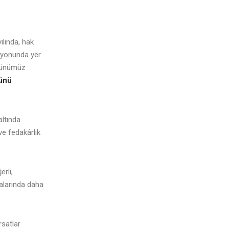
ılında, hak
izyonunda yer
 günümüz
ğünü
altında
e fedakârlık
rli,
talarında daha
rsatlar