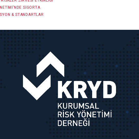
RISKLER ZIRVESI ETKINLIĞI
NETIMI’NDE SIGORTA
SYON & STANDARTLAR