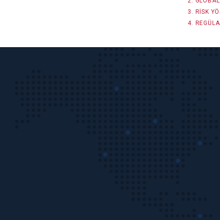
GLOBAL 
RISK YÖ
REGÜLA