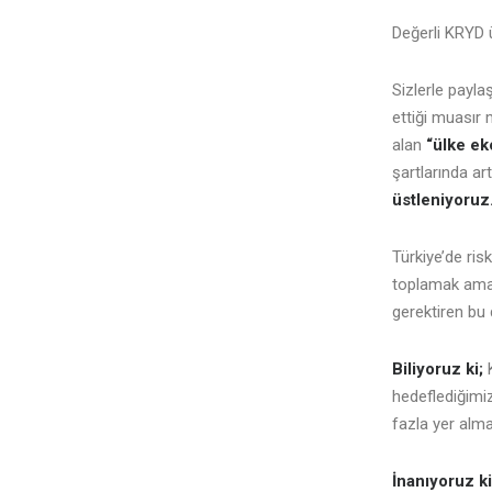
Değerli KRYD ü
Sizlerle payla
ettiği muasır
alan
“ülke ek
şartlarında ar
üstleniyoruz
Türkiye’de ris
toplamak ama
gerektiren bu
Biliyoruz ki;
K
hedeflediğimiz
fazla yer alma
İnanıyoruz ki